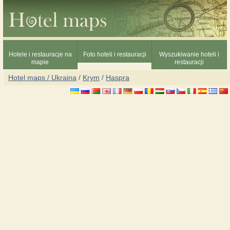
Hotele i restauracje na
Foto hoteli i restauracji
Wyszukiwanie hoteli i
mapie
restauracji
Hotel maps / Ukraina
/
Krym
/
Haspra