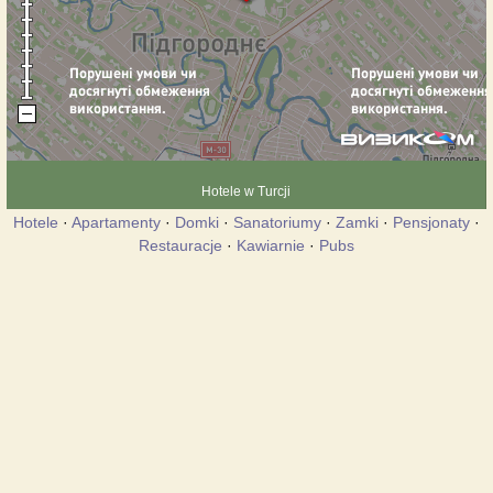
Hotele w Turcji
Hotele
·
Apartamenty
·
Domki
·
Sanatoriumy
·
Zamki
·
Pensjonaty
·
Restauracje
·
Kawiarnie
·
Pubs