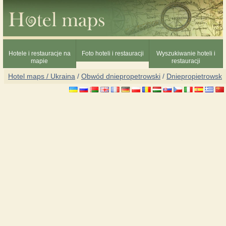
Hotele i restauracje na
Foto hoteli i restauracji
Wyszukiwanie hoteli i
mapie
restauracji
Hotel maps / Ukraina
/
Obwód dniepropetrowski
/
Dniepropietrowsk