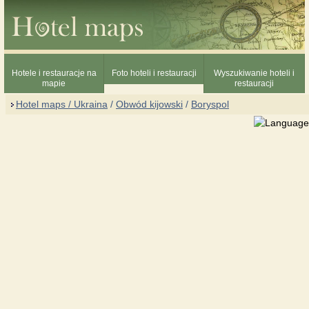
Hotele i restauracje na
Foto hoteli i restauracji
Wyszukiwanie hoteli i
mapie
restauracji
Hotel maps / Ukraina
/
Obwód kijowski
/
Boryspol