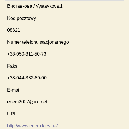
Виставкова / Vystavkova,1
Kod pocztowy
08321
Numer telefonu stacjonarnego
+38-050-311-50-73
Faks
+38-044-332-89-00
E-mail
edem2007@ukr.net
URL
http://www.edem.kiev.ua/