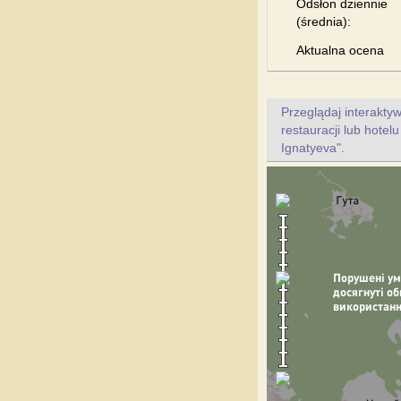
Odsłon dziennie
(średnia):
Aktualna ocena
Przeglądaj interakt
restauracji lub hotel
Ignatyeva".