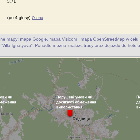
3.71
(po 4 głosy)
Ocena
ywne mapy: mapa Google, mapa Visicom i mapa OpenStreetMap w celu 
u "Villa Ignatyeva". Ponadto można znaleźć trasy oraz dojazdu do hotelu c