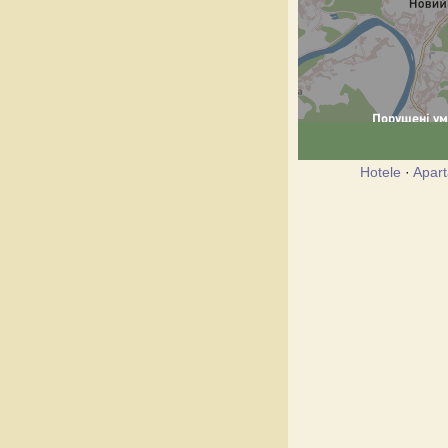
Hotele
·
Apar