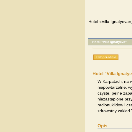
Hotel «Villa Ignatyeva»
Hotel "Villa Ignatyeva"
« Poprzednie
Hotel "Villa Ignaty
W Karpatach, na 
niepowtarzalne, 
czyste, pelne zapa
niezastapione prz
radionuklidow i cz
zdrowotny zaklad "
Opis