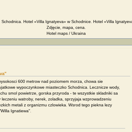
, Schodnica. Hotel «Villa Ignatyeva» w Schodnice. Hotel «Villa Ignaty
Zdjęcie, mapa, cena.
Hotel maps / Ukraina
eva"
wysokosci 600 metrow nad poziomem morza, chowa sie
wyjatkowe wypoczynkowe miasteczko Schodnica. Lecznicze wody,
chu smol powietrze, gorska przyroda - te wszystkie skladniki sa
y leczeniu watroby, nerek, zoladka, sprzyjaja wzprowadzeniu
ezkich metali z organizmu czlowieka. Wsrod tego piekna lezy
Willa Ignatiewa".