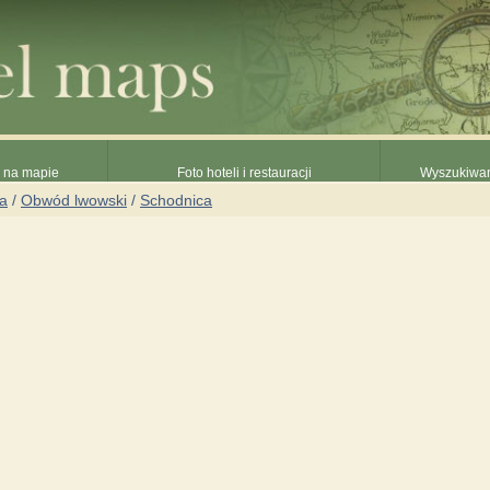
e na mapie
Foto hoteli i restauracji
Wyszukiwani
na
/
Obwód lwowski
/
Schodnica