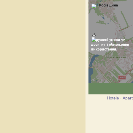
Hotele
·
Apar