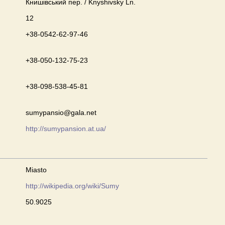
Книшівський пер. / Knyshivsky Ln.
12
+38-0542-62-97-46
+38-050-132-75-23
+38-098-538-45-81
sumypansio@gala.net
http://sumypansion.at.ua/
Miasto
http://wikipedia.org/wiki/Sumy
50.9025