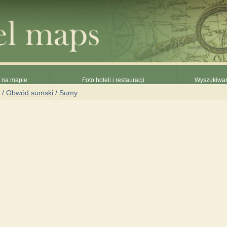
e na mapie
Foto hoteli i restauracji
Wyszukiwani
/
Obwód sumski
/
Sumy