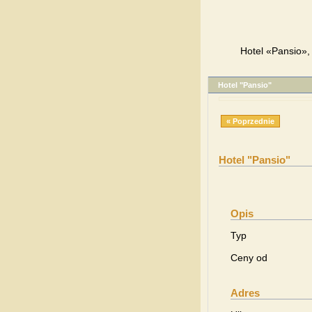
Hotel «Pansio»,
Hotel "Pansio"
« Poprzednie
Hotel "Pansio"
Opis
Typ
Ceny od
Adres