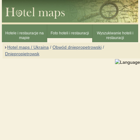
Hotele i restauracje na
Foto hoteli i restauracji
Wyszukiwanie hoteli i
mapie
restauracji
Hotel maps / Ukraina
/
Obwód dniepropetrowski
/
Dniepropietrowsk