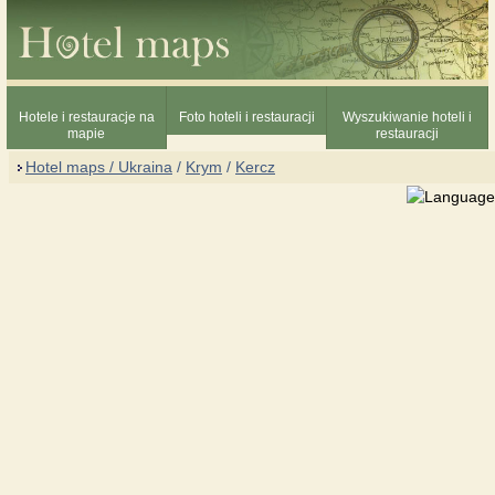
Hotele i restauracje na
Foto hoteli i restauracji
Wyszukiwanie hoteli i
mapie
restauracji
Hotel maps / Ukraina
/
Krym
/
Kercz