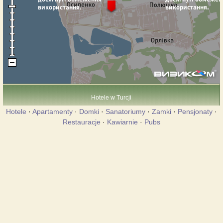
Hotele w Turcji
Hotele
·
Apartamenty
·
Domki
·
Sanatoriumy
·
Zamki
·
Pensjonaty
·
Restauracje
·
Kawiarnie
·
Pubs