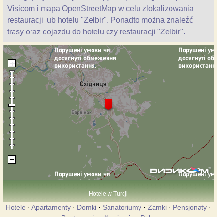
Visicom i mapa OpenStreetMap w celu zlokalizowania
restauracji lub hotelu "Zelbir". Ponadto można znaleźć
trasy oraz dojazdu do hotelu czy restauracji "Zelbir".
Hotele w Turcji
Hotele
·
Apartamenty
·
Domki
·
Sanatoriumy
·
Zamki
·
Pensjonaty
·