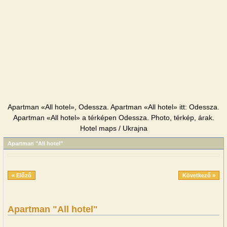
Apartman «All hotel», Odessza. Apartman «All hotel» itt: Odessza.
Apartman «All hotel» a térképen Odessza. Photo, térkép, árak.
Hotel maps / Ukrajna
Apartman "All hotel"
« Előző
Következő »
Apartman "All hotel"