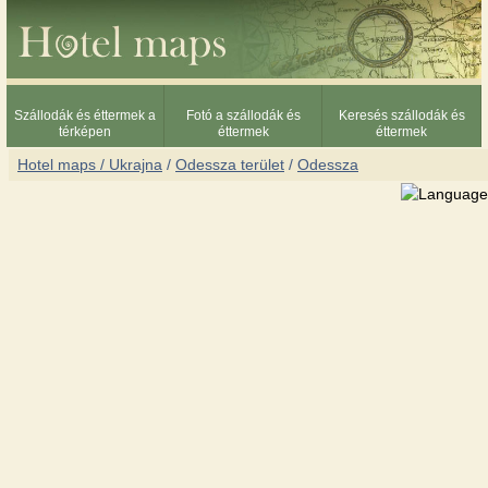
Szállodák és éttermek a
Fotó a szállodák és
Keresés szállodák és
térképen
éttermek
éttermek
Hotel maps / Ukrajna
/
Odessza terület
/
Odessza