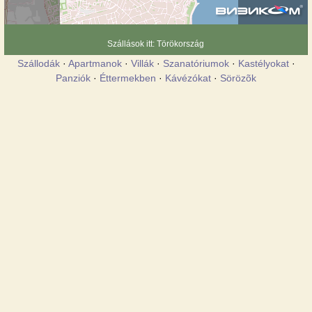
Szállások itt: Törökország
Szállodák
·
Apartmanok
·
Villák
·
Szanatóriumok
·
Kastélyokat
·
Panziók
·
Éttermekben
·
Kávézókat
·
Sörözõk