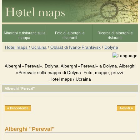
Alberghi e ristoranti sulla
Foto di alberghi e
Ricerca di alberghi e
mappa
ristoranti
ristoranti
Hotel maps / Ucraina
/
Oblast di Ivano-Frankivsk
/
Dolyna
Alberghi «Pereval», Dolyna. Alberghi «Pereval» a Dolyna. Alberghi
«Pereval» sulla mappa di Dolyna. Foto, mappe, prezzi.
Hotel maps / Ucraina
Alberghi "Pereval"
« Precedente
Avanti »
Alberghi "Pereval"