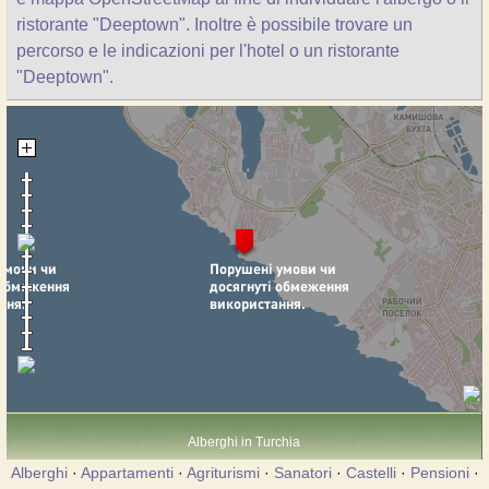
ristorante "Deeptown". Inoltre è possibile trovare un
percorso e le indicazioni per l'hotel o un ristorante
"Deeptown".
Alberghi in Turchia
Alberghi
·
Appartamenti
·
Agriturismi
·
Sanatori
·
Castelli
·
Pensioni
·