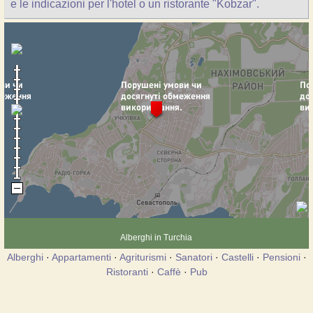
e le indicazioni per l'hotel o un ristorante "Kobzar".
Alberghi in Turchia
Alberghi
·
Appartamenti
·
Agriturismi
·
Sanatori
·
Castelli
·
Pensioni
·
Ristoranti
·
Caffè
·
Pub