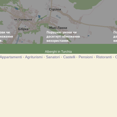
Alberghi in Turchia
Appartamenti
·
Agriturismi
·
Sanatori
·
Castelli
·
Pensioni
·
Ristoranti
·
C