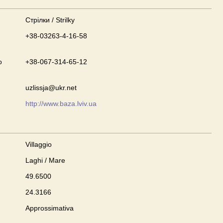
Стрілки / Strilky
+38-03263-4-16-58
o
+38-067-314-65-12
uzlissja@ukr.net
http://www.baza.lviv.ua
Villaggio
Laghi / Mare
49.6500
24.3166
Approssimativa