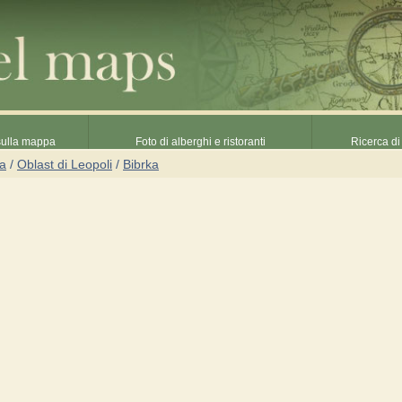
 sulla mappa
Foto di alberghi e ristoranti
Ricerca di 
na
/
Oblast di Leopoli
/
Bibrka