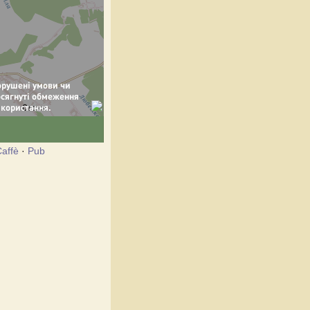
affè
·
Pub