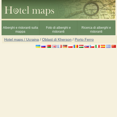
Alberghi e ristoranti sulla
Foto di alberghi e
Ricerca di alberghi e
mappa
ristoranti
ristoranti
Hotel maps / Ucraina
/
Oblast di Kherson
/
Porto Ferro