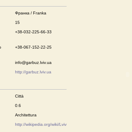
Франка / Franka
15
+38-032-225-66-33
o
+38-067-152-22-25
info@garbuz.lviv.ua
http://garbuz.lviv.ua
Città
0.6
Architettura
http://wikipedia.org/wiki/Lviv