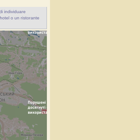
i individuare
'hotel o un ristorante