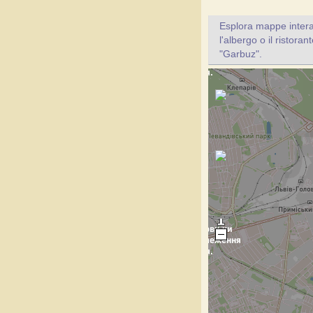
Esplora mappe inter
l'albergo o il ristora
"Garbuz".