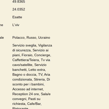
49.8365
24.0352
Esatte
me
L'viv
ale
Polacco, Russo, Ucraino
Servizio sveglia, Vigilanza
di sicurezza, Servizio ai
piani, Fioraio, Concierge,
Caffettiera/Teiera, Tv via
cavo/satellite, Servizio
banchetti, Letto extra,
Bagno o doccia, TV, Aria
condizionata, Stireria, Di
sconto per i bambini,
Accesso ad internet,
Reception 24 ore, Sala/e
convegni, Pasti su
richiesta, Cafe/Bar,
Ristorante