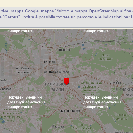
attive: mappa Google, mappa Visicom e mappa OpenStreetMap al fine d
nte "Garbuz". Inoltre è possibile trovare un percorso e le indicazioni per l