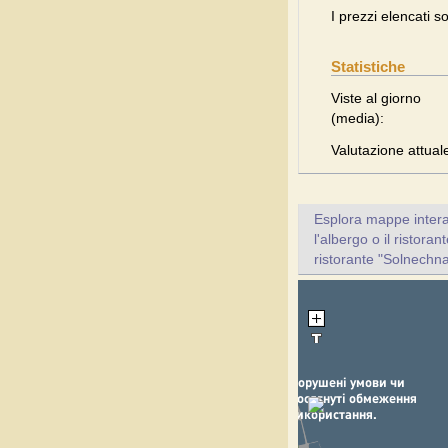
I prezzi elencati s
Statistiche
Viste al giorno
(media):
Valutazione attual
Esplora mappe inter
l'albergo o il ristora
ristorante "Solnechn