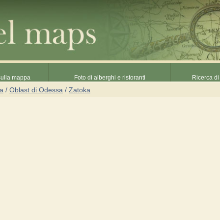
 sulla mappa
Foto di alberghi e ristoranti
Ricerca di 
na
/
Oblast di Odessa
/
Zatoka