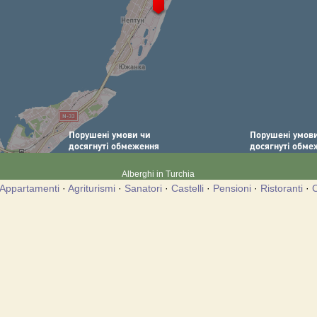
Alberghi in Turchia
Appartamenti
·
Agriturismi
·
Sanatori
·
Castelli
·
Pensioni
·
Ristoranti
·
C