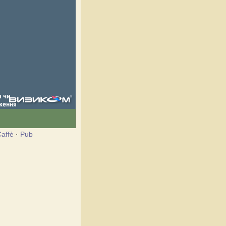
affè
·
Pub