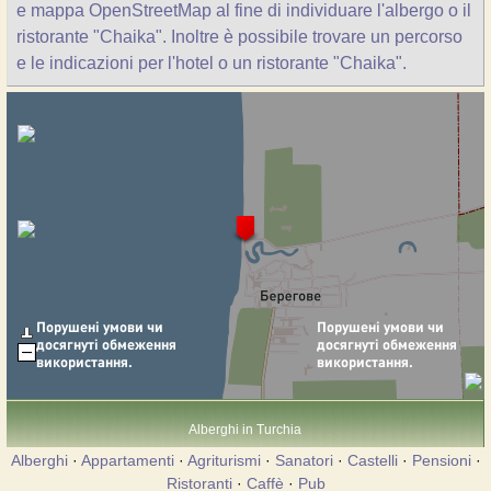
e mappa OpenStreetMap al fine di individuare l'albergo o il
ristorante "Chaika". Inoltre è possibile trovare un percorso
e le indicazioni per l'hotel o un ristorante "Chaika".
Alberghi in Turchia
Alberghi
·
Appartamenti
·
Agriturismi
·
Sanatori
·
Castelli
·
Pensioni
·
Ristoranti
·
Caffè
·
Pub