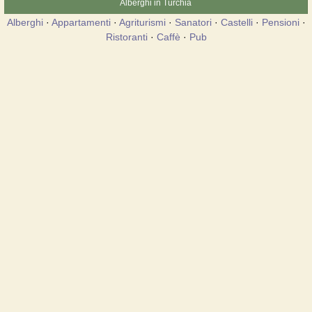
Alberghi in Turchia
Alberghi
·
Appartamenti
·
Agriturismi
·
Sanatori
·
Castelli
·
Pensioni
·
Ristoranti
·
Caffè
·
Pub