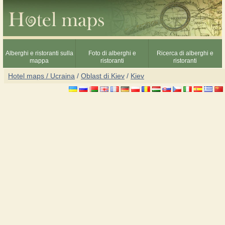
Alberghi e ristoranti sulla
Foto di alberghi e
Ricerca di alberghi e
mappa
ristoranti
ristoranti
Hotel maps / Ucraina
/
Oblast di Kiev
/
Kiev