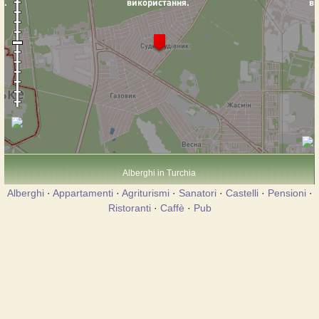
Alberghi in Turchia
Alberghi
·
Appartamenti
·
Agriturismi
·
Sanatori
·
Castelli
·
Pensioni
·
Ristoranti
·
Caffè
·
Pub