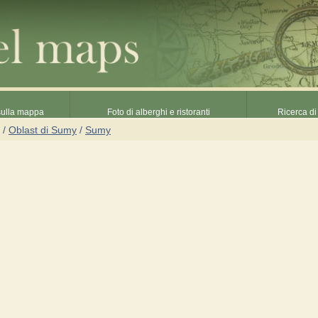
 sulla mappa
Foto di alberghi e ristoranti
Ricerca di 
/
Oblast di Sumy
/
Sumy