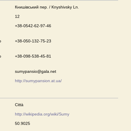
Книшівський пер. / Knyshivsky Ln.
12
+38-0542-62-97-46
o
+38-050-132-75-23
o
+38-098-538-45-81
sumypansio@gala.net
http://sumypansion.at.ua/
Città
http://wikipedia.org/wiki/Sumy
50.9025