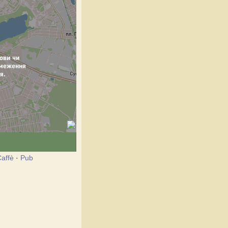
affè
·
Pub