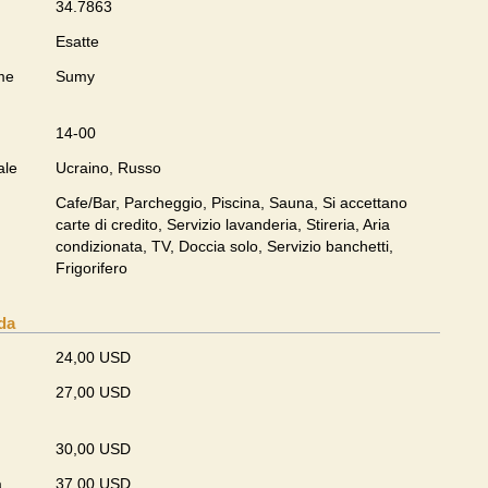
34.7863
Esatte
me
Sumy
14-00
ale
Ucraino, Russo
Cafe/Bar, Parcheggio, Piscina, Sauna, Si accettano
carte di credito, Servizio lavanderia, Stireria, Aria
condizionata, TV, Doccia solo, Servizio banchetti,
Frigorifero
da
24,00 USD
27,00 USD
30,00 USD
a
37,00 USD