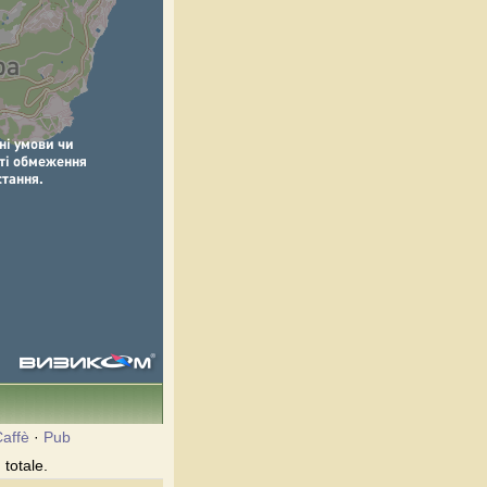
affè
·
Pub
 totale.