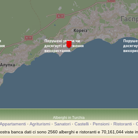
Alberghi in Turchia
Appartamenti
·
Agriturismi
·
Sanatori
·
Castelli
·
Pensioni
·
Ristoranti
·
C
ostra banca dati ci sono 2560 alberghi e ristoranti e 70,161,044 viste in