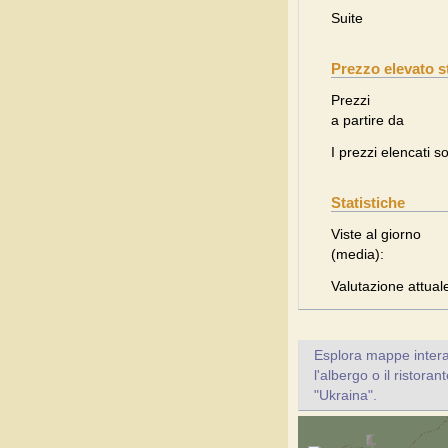
Suite
Prezzo elevato s
Prezzi
a partire da
I prezzi elencati s
Statistiche
Viste al giorno
(media):
Valutazione attual
Esplora mappe inter
l'albergo o il ristora
"Ukraina".