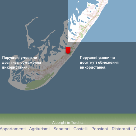
Alberghi in Turchia
Appartamenti
·
Agriturismi
·
Sanatori
·
Castelli
·
Pensioni
·
Ristoranti
·
C