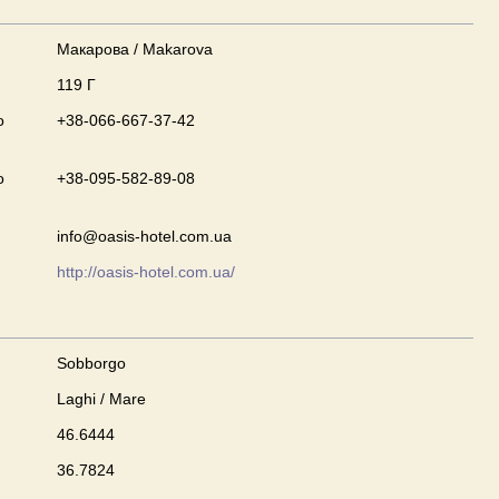
Макарова / Makarova
119 Г
o
+38-066-667-37-42
o
+38-095-582-89-08
info@oasis-hotel.com.ua
http://oasis-hotel.com.ua/
Sobborgo
Laghi / Mare
46.6444
36.7824