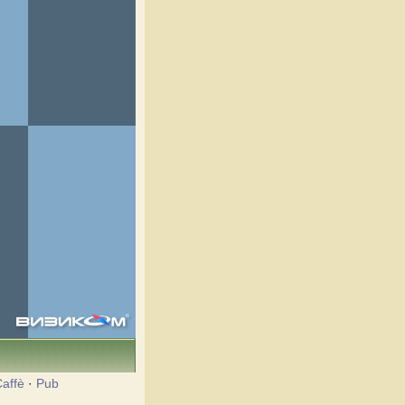
affè
·
Pub