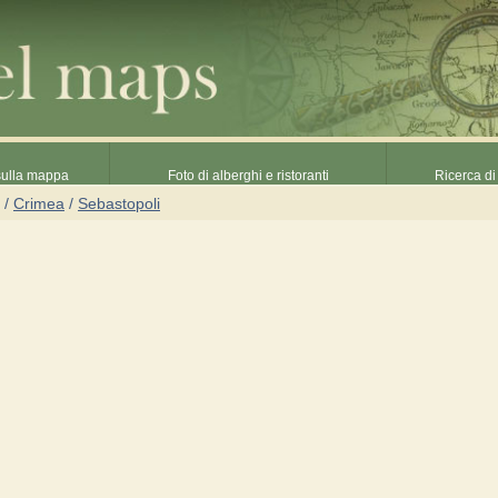
 sulla mappa
Foto di alberghi e ristoranti
Ricerca di 
/
Crimea
/
Sebastopoli