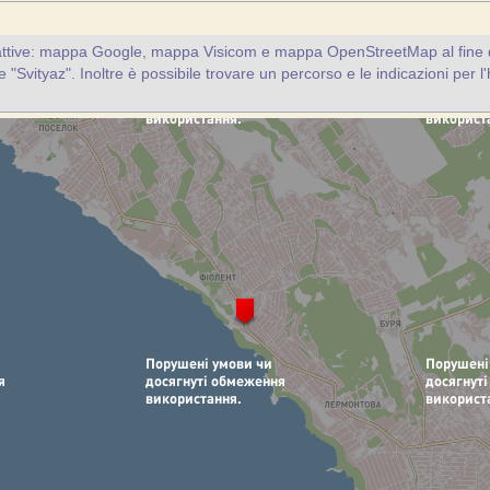
attive: mappa Google, mappa Visicom e mappa OpenStreetMap al fine d
nte "Svityaz". Inoltre è possibile trovare un percorso e le indicazioni per l