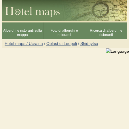
Alberghi e ristoranti sulla
Foto di alberghi e
Ricerca di alberghi e
mappa
ristoranti
ristoranti
Hotel maps / Ucraina
/
Oblast di Leopoli
/
Shidnytsa