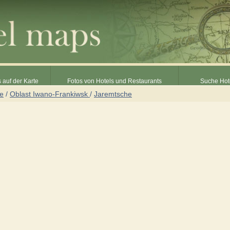
 auf der Karte
Fotos von Hotels und Restaurants
Suche Hot
ne
/
Oblast Iwano-Frankiwsk
/
Jaremtsche