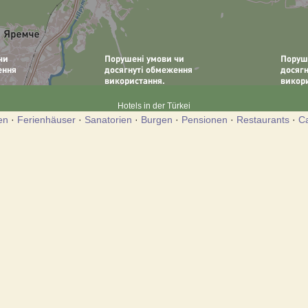
Hotels in der Türkei
en
·
Ferienhäuser
·
Sanatorien
·
Burgen
·
Pensionen
·
Restaurants
·
C