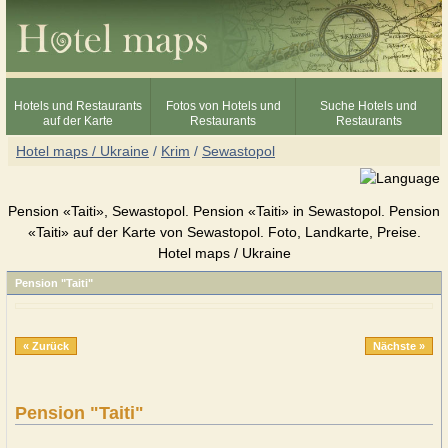
Hotels und Restaurants
Fotos von Hotels und
Suche Hotels und
auf der Karte
Restaurants
Restaurants
Hotel maps / Ukraine
/
Krim
/
Sewastopol
Pension «Taiti», Sewastopol. Pension «Taiti» in Sewastopol. Pension
«Taiti» auf der Karte von Sewastopol. Foto, Landkarte, Preise.
Hotel maps / Ukraine
Pension "Taiti"
« Zurück
Nächste »
Pension "Taiti"