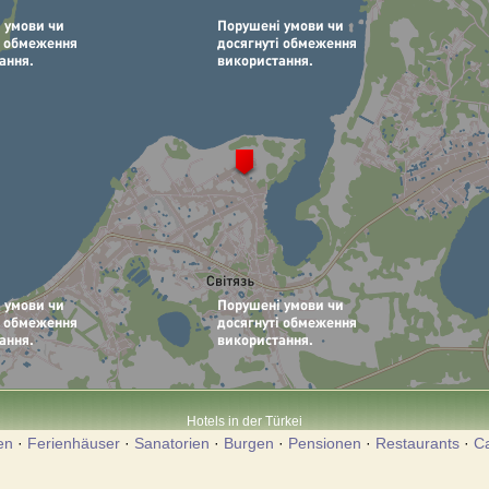
Hotels in der Türkei
en
·
Ferienhäuser
·
Sanatorien
·
Burgen
·
Pensionen
·
Restaurants
·
C