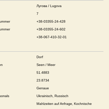
Лугова / Lugova
7
nummer
+38-03355-24-428
nummer
+38-03355-24-602
+38-067-410-32-01
Dorf
en
Seen / Meer
51.4883
23.8734
Genaue
sonals
Ukrainisch, Russisch
Mahlzeiten auf Anfrage, Kochnische