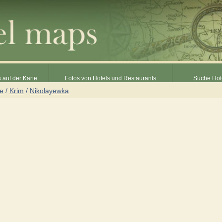
 auf der Karte
Fotos von Hotels und Restaurants
Suche Hot
ne
/
Krim
/
Nikolayewka