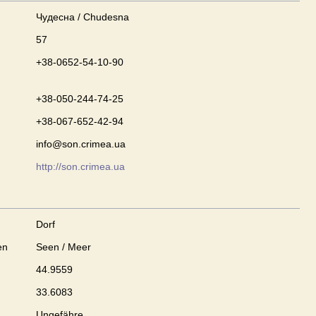
Чудесна / Chudesna
57
+38-0652-54-10-90
+38-050-244-74-25
+38-067-652-42-94
info@son.crimea.ua
http://son.crimea.ua
Dorf
en
Seen / Meer
44.9559
33.6083
Ungefähre