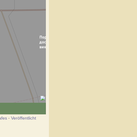
afes
·
Veröffentlicht