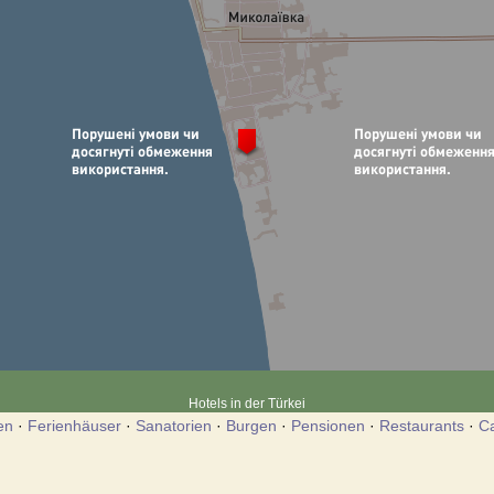
Hotels in der Türkei
en
·
Ferienhäuser
·
Sanatorien
·
Burgen
·
Pensionen
·
Restaurants
·
C