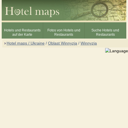
Hotels und Restaurants
Fotos von Hotels und
Suche Hotels und
auf der Karte
Restaurants
Restaurants
Hotel maps / Ukraine
/
Oblast Winnyzja
/
Winnyzja