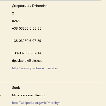
Джерельна / Dzherelna
2
82482
+38-03260-6-05-35
+38-03260 6-07-89
+38-03260-6-07-44
dpsvitanok@ukr.net
http://www.dpsvitanok.narod.ru
Stadt
en
Mineralwasser Resort
http://wikipedia.org/wiki/Morshyn