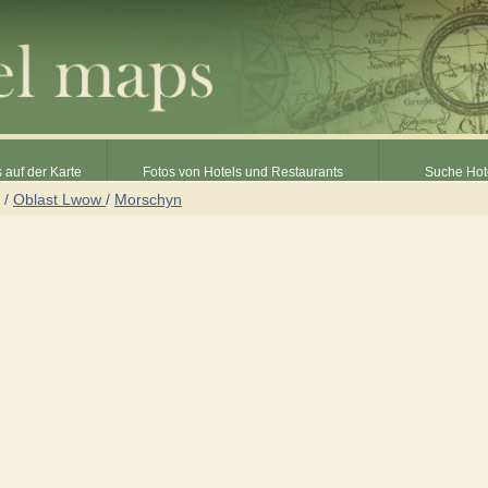
 auf der Karte
Fotos von Hotels und Restaurants
Suche Hot
/
Oblast Lwow
/
Morschyn