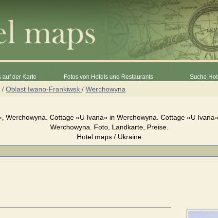
 auf der Karte
Fotos von Hotels und Restaurants
Suche Hot
/
Oblast Iwano-Frankiwsk
/
Werchowyna
», Werchowyna. Cottage «U Ivana» in Werchowyna. Cottage «U Ivana» 
Werchowyna. Foto, Landkarte, Preise.
Hotel maps / Ukraine