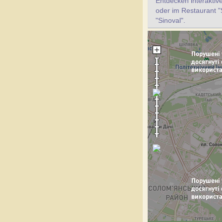
Entdecken interaktiv
oder im Restaurant "
"Sinoval".