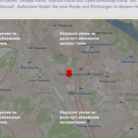
en Karten: Google Karte, Visicom Karte und OpenStreetMap Karte, um z
Sinoval". Außerdem finden Sie eine Route und Richtungen in diesem H