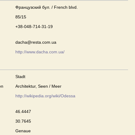
Французский бул. / French blvd.
85/15
+38-048-714-31-19
dacha@resta.com.ua
http://www.dacha.com.ua/
Stadt
en
Architektur, Seen / Meer
http://wikipedia.org/wiki/Odessa
46.4447
30.7645
Genaue