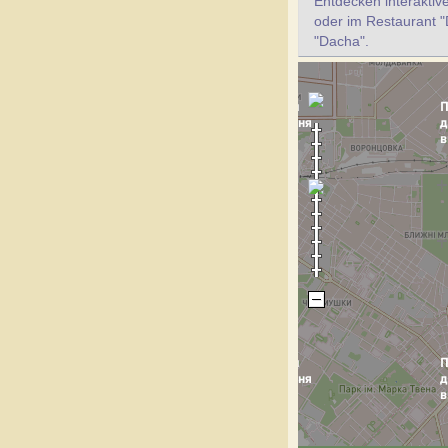
Entdecken interaktiv
oder im Restaurant 
"Dacha".