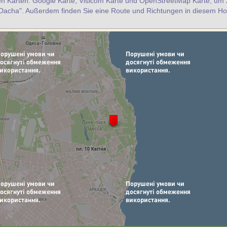
en Karten: Google Karte, Visicom Karte und OpenStreetMap Karte, um z
"Dacha". Außerdem finden Sie eine Route und Richtungen in diesem Ho