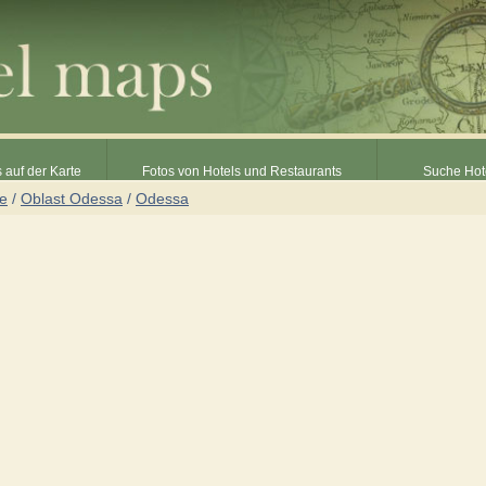
 auf der Karte
Fotos von Hotels und Restaurants
Suche Hot
ne
/
Oblast Odessa
/
Odessa