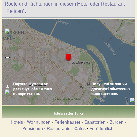
Route und Richtungen in diesem Hotel oder Restaurant
"Pelican".
Hotels in der Türkei
Hotels
·
Wohnungen
·
Ferienhäuser
·
Sanatorien
·
Burgen
·
Pensionen
·
Restaurants
·
Cafes
·
Veröffentlicht