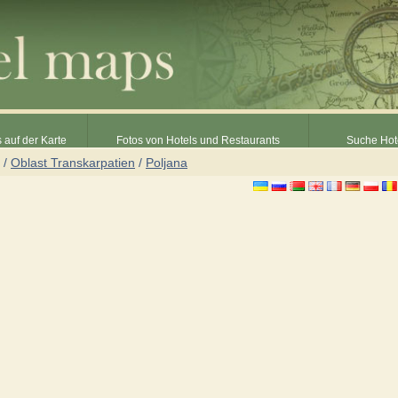
 auf der Karte
Fotos von Hotels und Restaurants
Suche Hot
/
Oblast Transkarpatien
/
Poljana