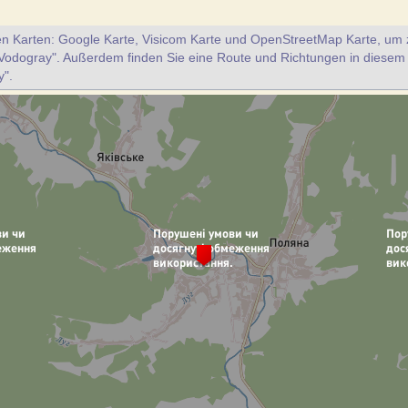
en Karten: Google Karte, Visicom Karte und OpenStreetMap Karte, um z
Vodogray". Außerdem finden Sie eine Route und Richtungen in diesem
y".