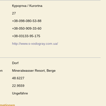
Курортна / Kurortna
27
+38-098-080-53-88
+38-050-909-33-60
+38-03133-95-175
http://www.s-vodogray.com.ua/
Dorf
en
Mineralwasser Resort, Berge
48.6227
22.9559
Ungefähre
rmationen