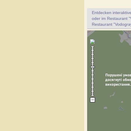
Entdecken interaktiv
oder im Restaurant "
Restaurant "Vodogra