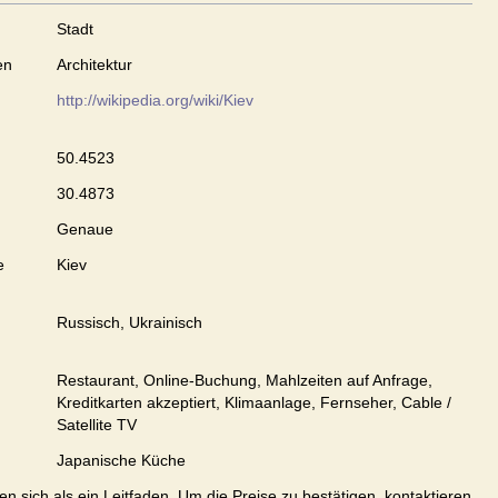
Stadt
en
Architektur
http://wikipedia.org/wiki/Kiev
50.4523
30.4873
Genaue
e
Kiev
Russisch, Ukrainisch
Restaurant, Online-Buchung, Mahlzeiten auf Anfrage,
Kreditkarten akzeptiert, Klimaanlage, Fernseher, Cable /
Satellite TV
Japanische Küche
en sich als ein Leitfaden. Um die Preise zu bestätigen, kontaktieren