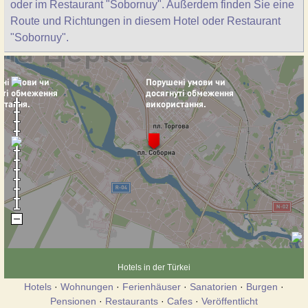
oder im Restaurant "Sobornuy". Außerdem finden Sie eine
Route und Richtungen in diesem Hotel oder Restaurant
"Sobornuy".
Hotels in der Türkei
Hotels
·
Wohnungen
·
Ferienhäuser
·
Sanatorien
·
Burgen
·
Pensionen
·
Restaurants
·
Cafes
·
Veröffentlicht