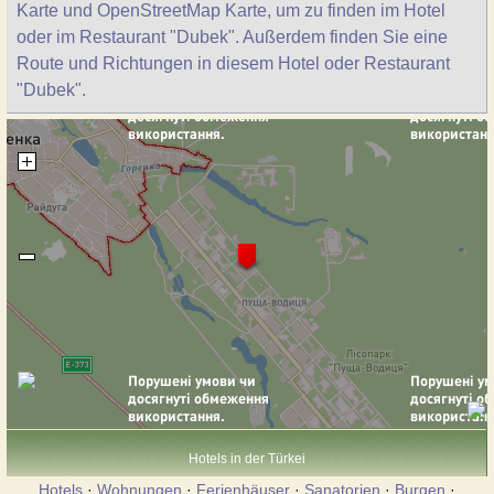
Karte und OpenStreetMap Karte, um zu finden im Hotel
oder im Restaurant "Dubek". Außerdem finden Sie eine
Route und Richtungen in diesem Hotel oder Restaurant
"Dubek".
Hotels in der Türkei
Hotels
·
Wohnungen
·
Ferienhäuser
·
Sanatorien
·
Burgen
·