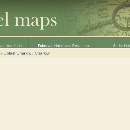
 auf der Karte
Fotos von Hotels und Restaurants
Suche Hot
/
Oblast Charkiw
/
Charkiw