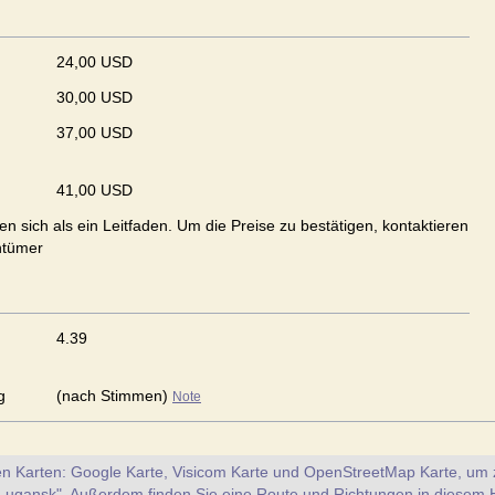
24,00 USD
30,00 USD
37,00 USD
41,00 USD
en sich als ein Leitfaden. Um die Preise zu bestätigen, kontaktieren
ntümer
4.39
g
(nach Stimmen)
Note
en Karten: Google Karte, Visicom Karte und OpenStreetMap Karte, um z
Lugansk". Außerdem finden Sie eine Route und Richtungen in diesem 