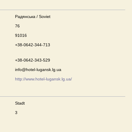
Радянська / Soviet
76
91016
+38-0642-344-713
+38-0642-343-529
info@hotel-lugansk.lg.ua
http://www.hotel-lugansk.lg.ua/
Stadt
3