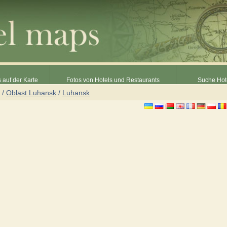
 auf der Karte
Fotos von Hotels und Restaurants
Suche Hot
/
Oblast Luhansk
/
Luhansk