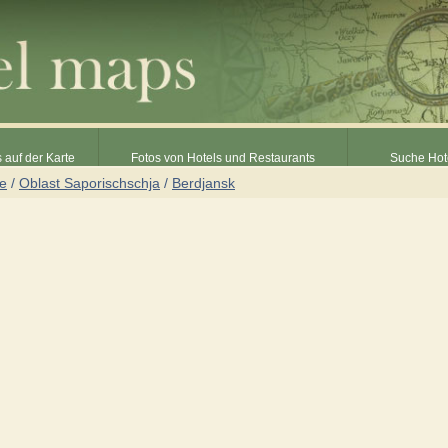
 auf der Karte
Fotos von Hotels und Restaurants
Suche Hot
ne
/
Oblast Saporischschja
/
Berdjansk