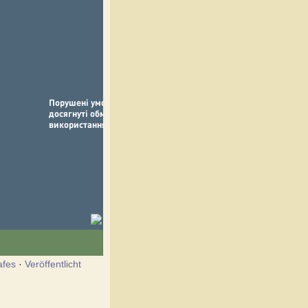
afes
·
Veröffentlicht