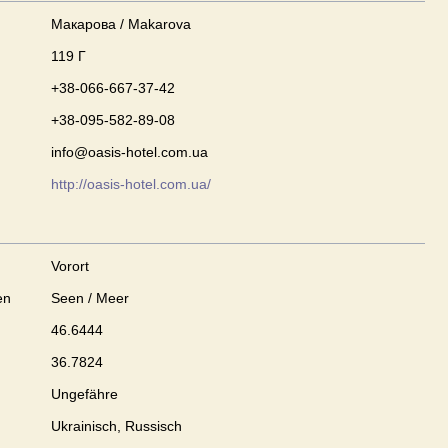
Макарова / Makarova
119 Г
+38-066-667-37-42
+38-095-582-89-08
info@oasis-hotel.com.ua
http://oasis-hotel.com.ua/
Vorort
en
Seen / Meer
46.6444
36.7824
Ungefähre
Ukrainisch, Russisch