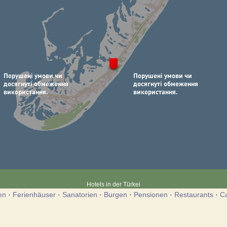
Hotels in der Türkei
en
·
Ferienhäuser
·
Sanatorien
·
Burgen
·
Pensionen
·
Restaurants
·
C