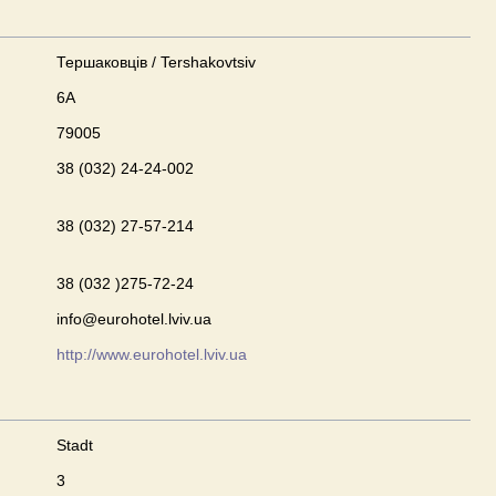
Тершаковців / Tershakovtsiv
6А
79005
38 (032) 24-24-002
38 (032) 27-57-214
38 (032 )275-72-24
info@eurohotel.lviv.ua
http://www.eurohotel.lviv.ua
Stadt
3