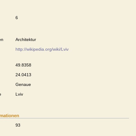
6
en
Architektur
http://wikipedia.org/wiki/Lviv
49.8358
24.0413
Genaue
e
Lviv
rmationen
93