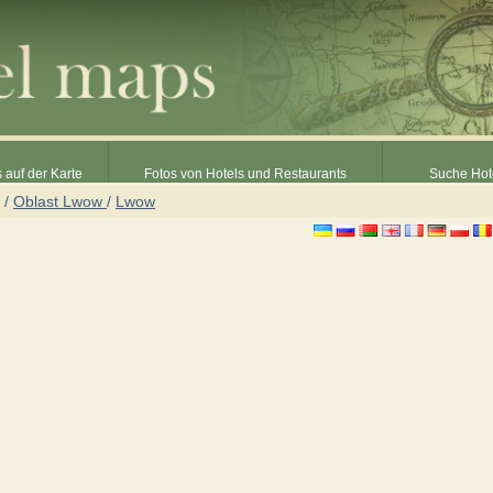
 auf der Karte
Fotos von Hotels und Restaurants
Suche Hot
/
Oblast Lwow
/
Lwow