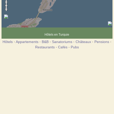
Hôtels en Turquie
Hôtels
·
Appartements
·
B&B
·
Sanatoriums
·
Châteaux
·
Pensions
·
Restaurants
·
Cafés
·
Pubs