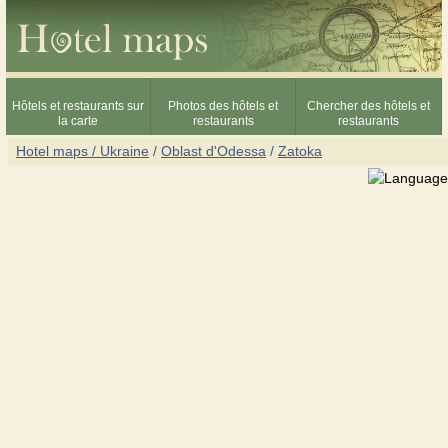
Hôtels et restaurants sur
Photos des hôtels et
Chercher des hôtels et
la carte
restaurants
restaurants
Hotel maps / Ukraine
/
Oblast d'Odessa
/
Zatoka