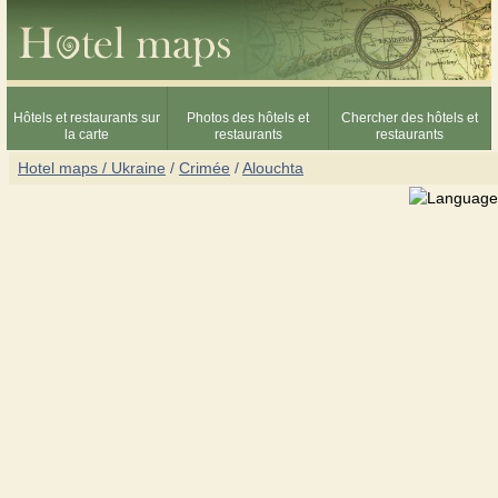
Hôtels et restaurants sur
Photos des hôtels et
Chercher des hôtels et
la carte
restaurants
restaurants
Hotel maps / Ukraine
/
Crimée
/
Alouchta