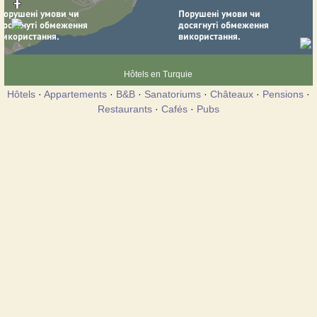
Hôtels en Turquie
Hôtels
·
Appartements
·
B&B
·
Sanatoriums
·
Châteaux
·
Pensions
·
Restaurants
·
Cafés
·
Pubs