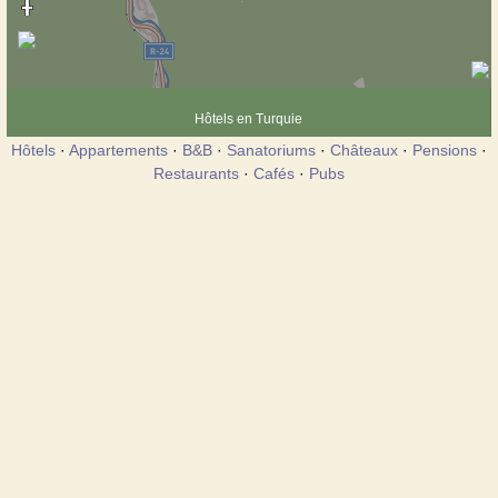
Hôtels en Turquie
Hôtels
·
Appartements
·
B&B
·
Sanatoriums
·
Châteaux
·
Pensions
·
Restaurants
·
Cafés
·
Pubs