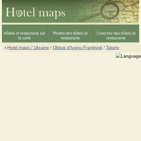
Hôtels et restaurants sur
Photos des hôtels et
Chercher des hôtels et
la carte
restaurants
restaurants
Hotel maps / Ukraine
/
Oblast d'Ivano-Frankivsk
/
Tatariv