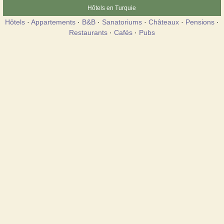
Hôtels en Turquie
Hôtels
·
Appartements
·
B&B
·
Sanatoriums
·
Châteaux
·
Pensions
·
Restaurants
·
Cafés
·
Pubs