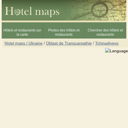
Hôtels et restaurants sur
Photos des hôtels et
Chercher des hôtels et
la carte
restaurants
restaurants
Hotel maps / Ukraine
/
Oblast de Transcarpathie
/
Tchinadiyevo