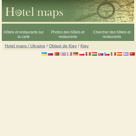
Hôtels et restaurants sur
Photos des hôtels et
Chercher des hôtels et
la carte
restaurants
restaurants
Hotel maps / Ukraine
/
Oblast de Kiev
/
Kiev