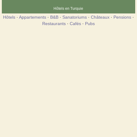
Hôtels en Turquie
Hôtels
·
Appartements
·
B&B
·
Sanatoriums
·
Châteaux
·
Pensions
·
Restaurants
·
Cafés
·
Pubs