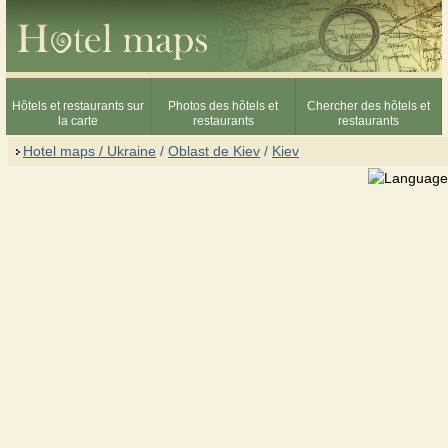
Hôtels et restaurants sur
Photos des hôtels et
Chercher des hôtels et
la carte
restaurants
restaurants
Hotel maps / Ukraine
/
Oblast de Kiev
/
Kiev