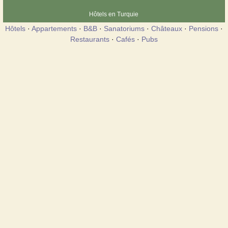
Hôtels en Turquie
Hôtels
·
Appartements
·
B&B
·
Sanatoriums
·
Châteaux
·
Pensions
·
Restaurants
·
Cafés
·
Pubs