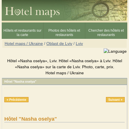
Hôtels et restaurants sur
Photos des hôtels et
Chercher des hôtels et
la carte
restaurants
restaurants
Hotel maps / Ukraine
/
Oblast de Lviv
/
Lviv
Hôtel «Nasha oselya», Lviv. Hôtel «Nasha oselya» à Lviv. Hôtel
«Nasha oselya» sur la carte de Lviv. Photo, carte, prix.
Hotel maps / Ukraine
Hôtel "Nasha oselya"
« Précédente
Suivant »
Hôtel "Nasha oselya"